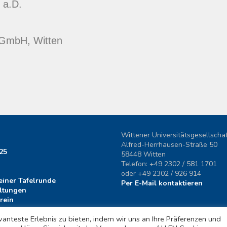
 a.D.
 GmbH, Witten
Wittener Universitätsgesellschaf
Alfred-Herrhausen-Straße 50
25
58448 Witten
Telefon: +49 2302 / 581 1701
oder +49 2302 / 926 914
iner Tafelrunde
Per E-Mail kontaktieren
ltungen
rein
nteste Erlebnis zu bieten, indem wir uns an Ihre Präferenzen und
um