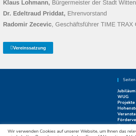
Klaus Lohmann,
Bürgermeister der Stadt Witten
Dr. Edeltraud Priddat,
Ehrenvorstand
Radomir Zecevic
, Geschäftsführer TIME TRAX
Vereinssatzung
Seiten
Jubiläum
WUG
Projekte
Hohenste
Veransta
Förderve
Kontakt
Wir verwenden Cookies auf unserer Website, um Ihnen das releva
Impress